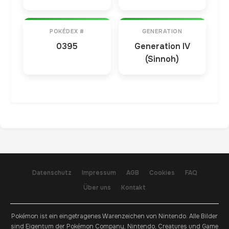
POKÉDEX #
GENERATION
0395
Generation IV
(Sinnoh)
Datenschutz
Impressum
AGB
Cookies
FAQ
Über uns
Kontakt
Pokémon ist ein eingetragenes Warenzeichen von Nintendo. Alle Bilder
sind Eigentum der Pokémon Company, Nintendo, Creatures und Game