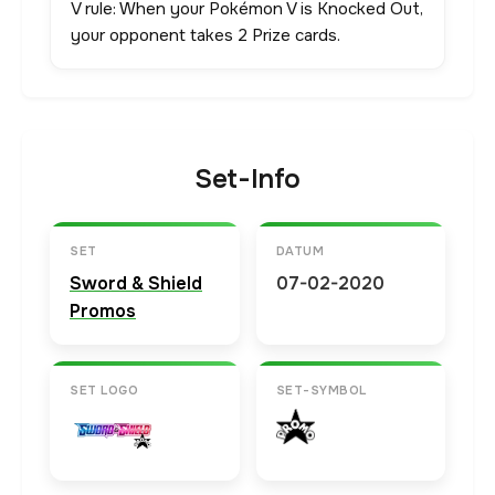
V rule: When your Pokémon V is Knocked Out,
your opponent takes 2 Prize cards.
Set-Info
SET
DATUM
Sword & Shield
07-02-2020
Promos
SET LOGO
SET-SYMBOL