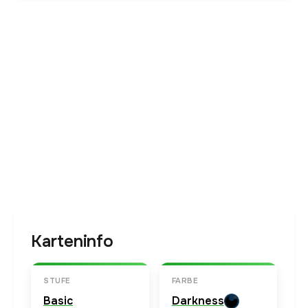
Karteninfo
STUFE
FARBE
Basic
Darkness