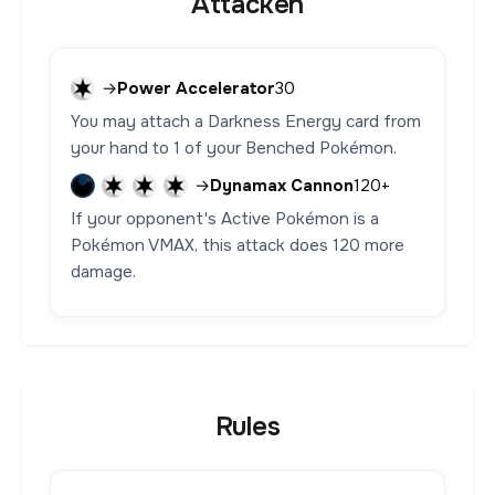
Attacken
→
Power Accelerator
30
You may attach a Darkness Energy card from
your hand to 1 of your Benched Pokémon.
→
Dynamax Cannon
120+
If your opponent's Active Pokémon is a
Pokémon VMAX, this attack does 120 more
damage.
Rules