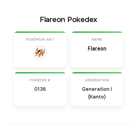
Flareon Pokedex
POKÉMON-ART
NAME
Flareon
POKÉDEX #
GENERATION
0136
Generation I
(Kanto)