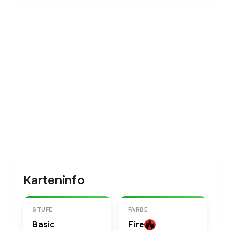
Karteninfo
STUFE
FARBE
Basic
Fire