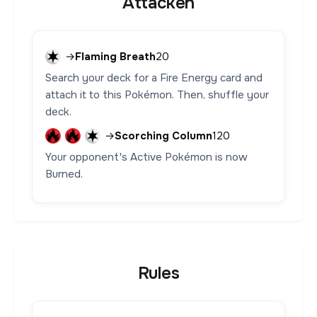
Attacken
→
Flaming Breath
20
Search your deck for a Fire Energy card and
attach it to this Pokémon. Then, shuffle your
deck.
→
Scorching Column
120
Your opponent's Active Pokémon is now
Burned.
Rules