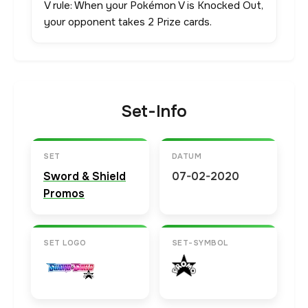
V rule: When your Pokémon V is Knocked Out,
your opponent takes 2 Prize cards.
Set-Info
SET
DATUM
Sword & Shield
07-02-2020
Promos
SET LOGO
SET-SYMBOL