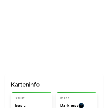
Karteninfo
STUFE
FARBE
Basic
Darkness