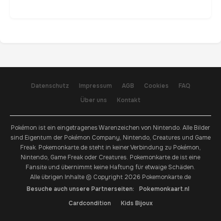
Datenschutz
Impressum
AGB
Cookies
FAQ
Über uns
Kontakt
Pokémon ist ein eingetragenes Warenzeichen von Nintendo. Alle Bilder
sind Eigentum der Pokémon Company, Nintendo, Creatures und Game
Freak. Pokemonkarte.de steht in keiner Verbindung zu Pokémon,
Nintendo, Game Freak oder Creatures. Pokemonkarte.de ist eine
Fansite und übernimmt keine Haftung für etwaige Schäden.
Alle übrigen Inhalte © Copyright 2026 Pokemonkarte.de
Besuche auch unsere Partnerseiten:
Pokemonkaart.nl
Cardcondition
Kids Bijoux