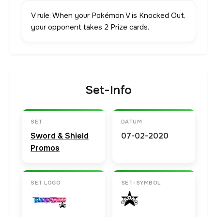
V rule: When your Pokémon V is Knocked Out,
your opponent takes 2 Prize cards.
Set-Info
SET
DATUM
Sword & Shield
07-02-2020
Promos
SET LOGO
SET-SYMBOL