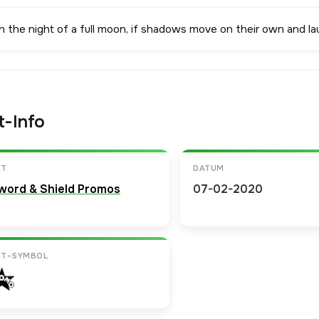
n the night of a full moon, if shadows move on their own and lau
t-Info
ET
DATUM
word & Shield Promos
07-02-2020
ET-SYMBOL