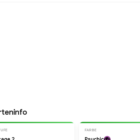
rteninfo
TUFE
FARBE
tage 2
Psychic