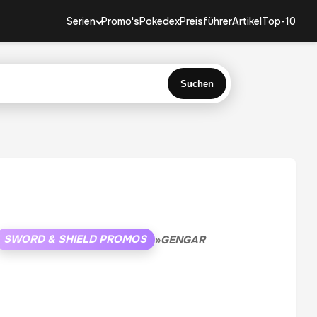
Serien
Promo's
Pokedex
Preisführer
Artikel
Top-10
Suchen
SWORD & SHIELD PROMOS
»
GENGAR