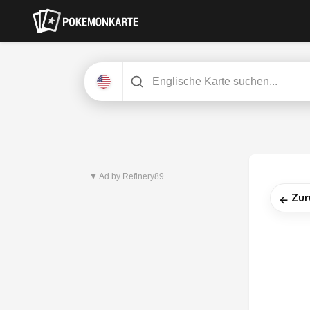
Neuestes Set
Pitch Black
▼ Ad by Refinery89
Zur
←