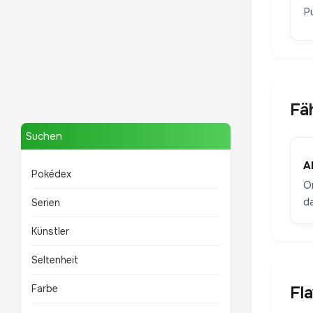
P
Mewtwo
Fä
TOP 10 POKÉMON
Suchen
A
Pokédex
On
d
Serien
Künstler
Seltenheit
Farbe
Fl