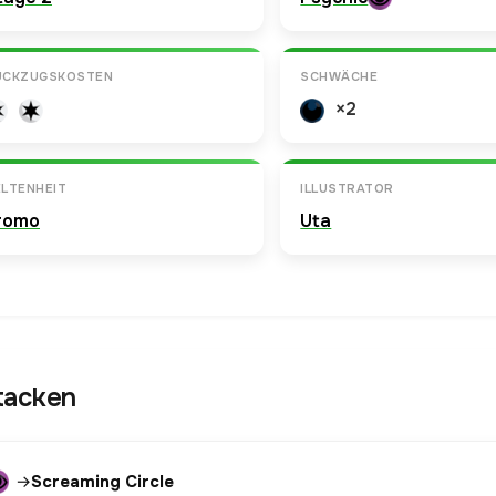
ÜCKZUGSKOSTEN
SCHWÄCHE
×2
LTENHEIT
ILLUSTRATOR
romo
Uta
tacken
→
Screaming Circle