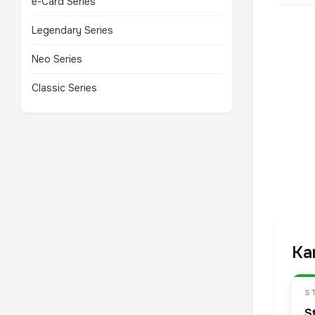
e-Card Series
Legendary Series
Neo Series
Classic Series
Ka
S
S