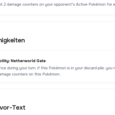
ut 2 damage counters on your opponent's Active Pokémon for
higkeiten
bility: Netherworld Gate
ce during your turn, if this Pokémon is in your discard pile, you 
amage counters on this Pokémon.
avor-Text