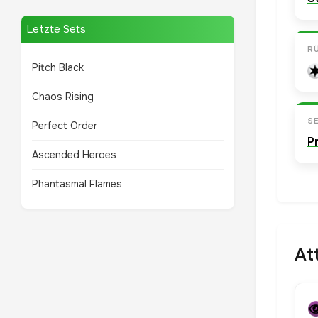
Letzte Sets
R
Pitch Black
Chaos Rising
SE
Perfect Order
P
Ascended Heroes
Phantasmal Flames
At