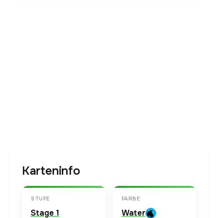
Karteninfo
STUFE
FARBE
Stage 1
Water