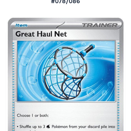
#078/086
Aktueller Marktpreis
€0,13
Normal
€0,27
Reverse Holo
Preise werden täglich aktualisiert.