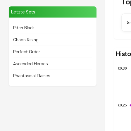
To
Letzte Sets
S
Pitch Black
Chaos Rising
Perfect Order
Hist
Ascended Heroes
Phantasmal Flames