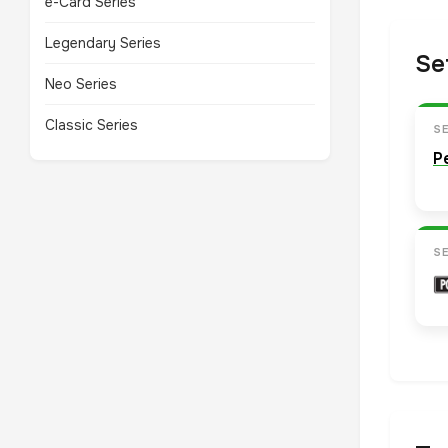
e-Card Series
Legendary Series
Se
Neo Series
Classic Series
S
P
S