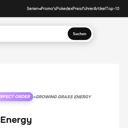
Serien
Promo's
Pokedex
Preisführer
Artikel
Top-10
Suchen
RFECT ORDER
»
GROWING GRASS ENERGY
 Energy