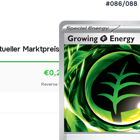
#086/088
tueller Marktpreis
€0,25
Reverse Holo
Preise werden täglich aktua