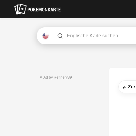
Neuestes Set
Pitch Black
▼ Ad by Refinery89
Zur
←