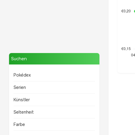
Mewtwo
TOP 10 POKÉMON
Suchen
Pokédex
Serien
Künstler
Seltenheit
Farbe