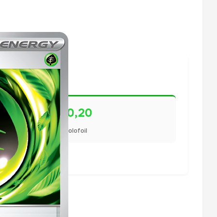
€0,20
Holofoil
lisiert.