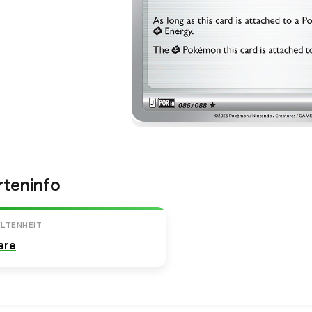
rteninfo
LTENHEIT
are