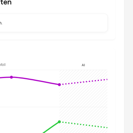
rten
.