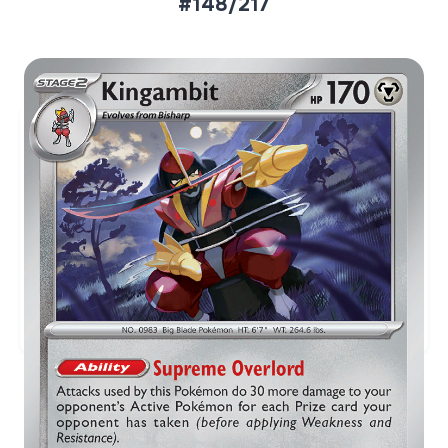
#148/217
Aktueller Marktpreis
€0,07
Holofoil
Preise werden täglich aktualisiert.