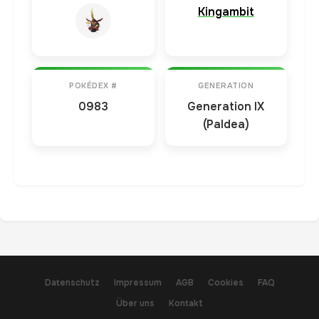
Kingambit
POKÉDEX #
GENERATION
0983
Generation IX
(Paldea)
Datenschutz
Impressum
AGB
Cookies
FAQ
Über uns
Kontakt