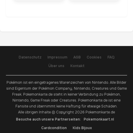
Datenschutz
Impressum
AGB
Cookies
FAQ
Über uns
Kontakt
Pokémon ist ein eingetragenes Warenzeichen von Nintendo. Alle Bilder
sind Eigentum der Pokémon Company, Nintendo, Creatures und Game
Freak. Pokemonkarte.de steht in keiner Verbindung zu Pokémon,
Nintendo, Game Freak oder Creatures. Pokemonkarte.de ist eine
Fansite und übernimmt keine Haftung für etwaige Schäden.
Alle übrigen Inhalte © Copyright 2026 Pokemonkarte.de
Besuche auch unsere Partnerseiten:
Pokemonkaart.nl
Cardcondition
Kids Bijoux