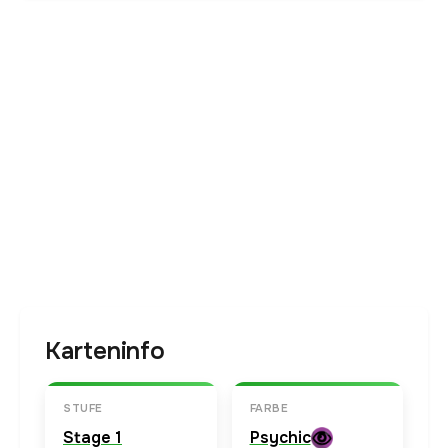
Karteninfo
STUFE
FARBE
Stage 1
Psychic