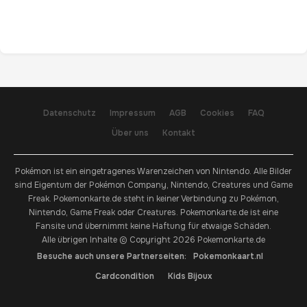
Datenschutz
Impressum
AGB
Cookies
FAQ
Über uns
Kontakt
Pokémon ist ein eingetragenes Warenzeichen von Nintendo. Alle Bilder
sind Eigentum der Pokémon Company, Nintendo, Creatures und Game
Freak. Pokemonkarte.de steht in keiner Verbindung zu Pokémon,
Nintendo, Game Freak oder Creatures. Pokemonkarte.de ist eine
Fansite und übernimmt keine Haftung für etwaige Schäden.
Alle übrigen Inhalte © Copyright 2026 Pokemonkarte.de
Besuche auch unsere Partnerseiten:
Pokemonkaart.nl
Cardcondition
Kids Bijoux