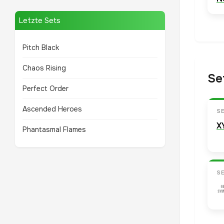
Letzte Sets
Pitch Black
Chaos Rising
Se
Perfect Order
Ascended Heroes
S
X
Phantasmal Flames
S