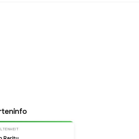
rteninfo
LTENHEIT
o Rarity