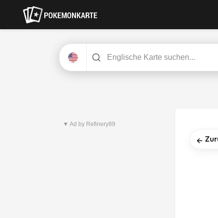
Neuestes Set
Pitch Black
▼ Ad by Refinery89
Zur
←