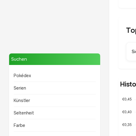
To
Mewtwo
S
TOP 10 POKÉMON
Suchen
Pokédex
Hist
Serien
Künstler
Seltenheit
Farbe