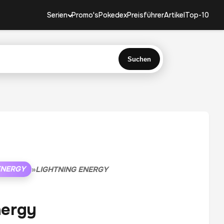
Serien
Promo's
Pokedex
Preisführer
Artikel
Top-10
Suchen
ENERGY
»
LIGHTNING ENERGY
nergy