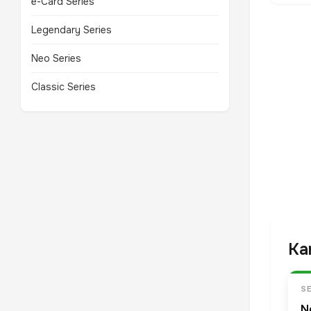
e-Card Series
Legendary Series
Neo Series
Classic Series
Ka
SE
N