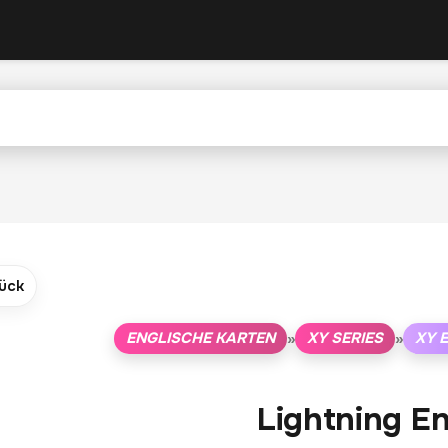
ück
ENGLISCHE KARTEN
XY SERIES
XY 
»
»
Lightning E