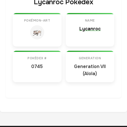
Lycanroc Pokedex
POKÉMON-ART
NAME
Lycanroc
POKÉDEX #
GENERATION
0745
Generation VII
(Alola)