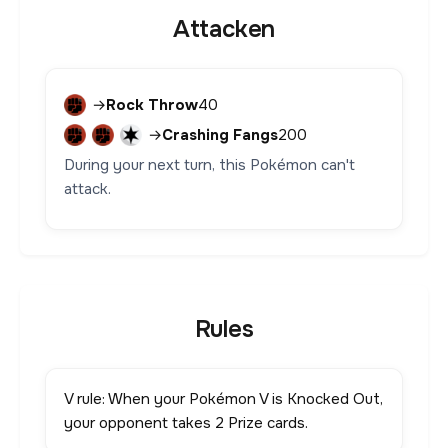
Attacken
→
Rock Throw
40
→
Crashing Fangs
200
During your next turn, this Pokémon can't
attack.
Rules
V rule: When your Pokémon V is Knocked Out,
your opponent takes 2 Prize cards.