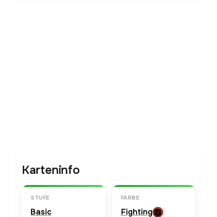
Karteninfo
STUFE
FARBE
Basic
Fighting