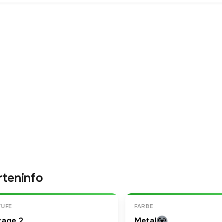
rteninfo
TUFE
FARBE
tage 2
Metal