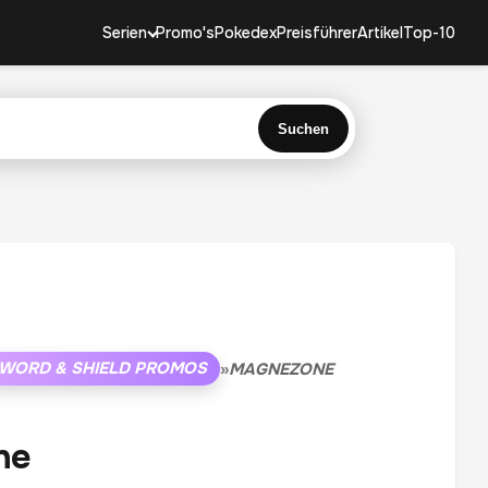
Serien
Promo's
Pokedex
Preisführer
Artikel
Top-10
Suchen
WORD & SHIELD PROMOS
»
MAGNEZONE
ne