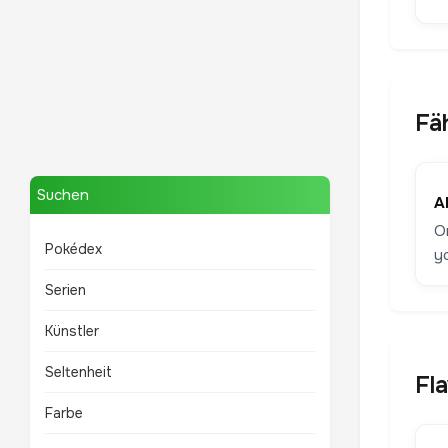
Fä
Mewtwo
TOP 10 POKÉMON
Suchen
A
O
Pokédex
y
Serien
Künstler
Seltenheit
Fl
Farbe