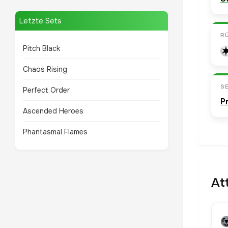
Letzte Sets
R
Pitch Black
Chaos Rising
SE
Perfect Order
P
Ascended Heroes
Phantasmal Flames
At