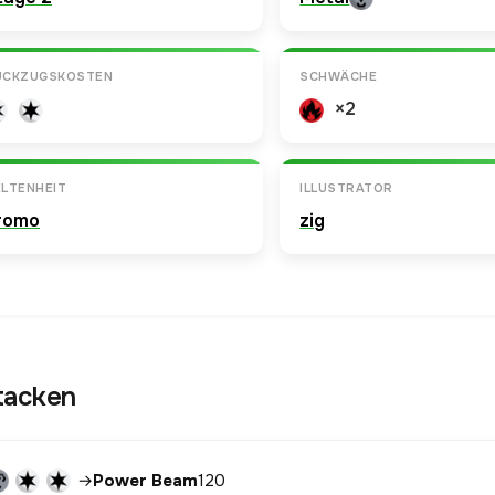
ÜCKZUGSKOSTEN
SCHWÄCHE
×2
LTENHEIT
ILLUSTRATOR
romo
zig
tacken
→
Power Beam
120