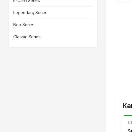
e-Card Series
Legendary Series
Neo Series
Classic Series
Ka
S
S