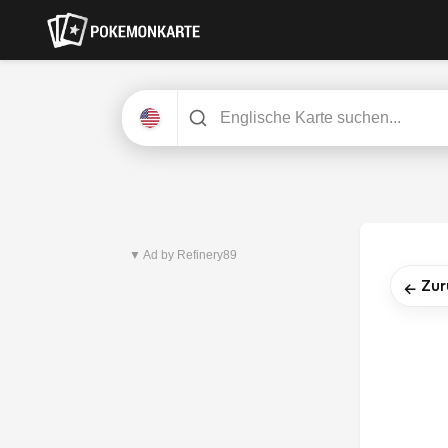
Neuestes Set
Pitch Black
▼ Ad by Refinery89
Zur
←