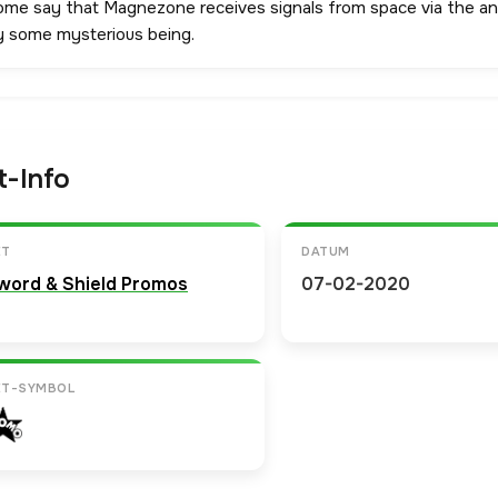
ome say that Magnezone receives signals from space via the ante
y some mysterious being.
t-Info
ET
DATUM
word & Shield Promos
07-02-2020
ET-SYMBOL