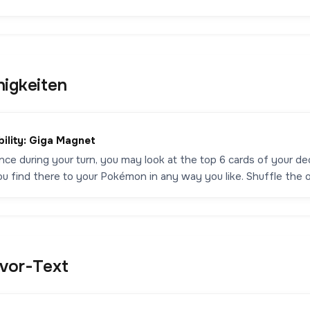
higkeiten
bility: Giga Magnet
nce during your turn, you may look at the top 6 cards of your d
ou find there to your Pokémon in any way you like. Shuffle the o
avor-Text