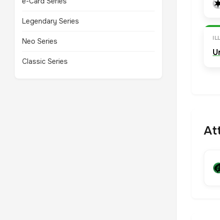
e-Card Series
Legendary Series
I
Neo Series
U
Classic Series
At