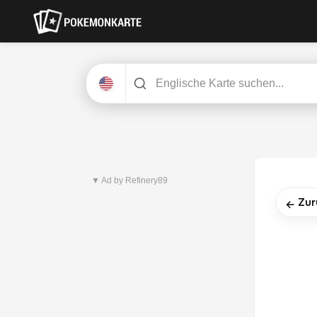
Neuestes Set
Pitch Black
▼ Ad by Refinery89
Zur
←