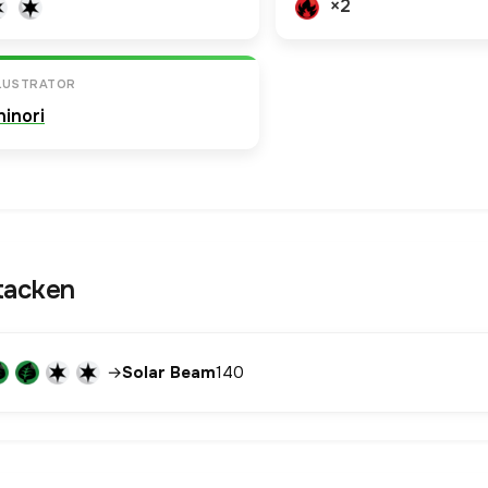
×2
LLUSTRATOR
ninori
tacken
→
Solar Beam
140