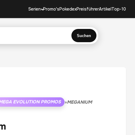
Serien
Promo's
Pokedex
Preisführer
Artikel
Top-10
Suchen
MEGA EVOLUTION PROMOS
»
MEGANIUM
m