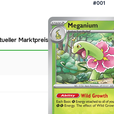
#001
tueller Marktpreis
€27,70
Holofoil
Preise werden täglich aktua