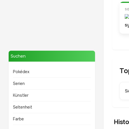
S
Mewtwo
TOP 10 POKÉMON
Suchen
To
Pokédex
Serien
S
Künstler
Seltenheit
Farbe
Hist