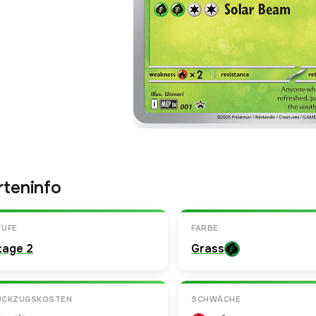
rteninfo
TUFE
FARBE
tage 2
Grass
ÜCKZUGSKOSTEN
SCHWÄCHE