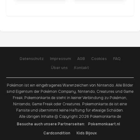
Datenschutz
Impressum
AGB
Cookies
FAQ
Über uns
Kontakt
Pokémon ist ein eingetragenes Warenzeichen von Nintendo. Alle Bilder
sind Eigentum der Pokémon Company, Nintendo, Creatures und Game
Freak. Pokemonkarte.de steht in keiner Verbindung zu Pokémon,
Nintendo, Game Freak oder Creatures. Pokemonkarte.de ist eine
Fansite und übernimmt keine Haftung für etwaige Schäden.
Alle übrigen Inhalte © Copyright 2026 Pokemonkarte.de
Besuche auch unsere Partnerseiten:
Pokemonkaart.nl
Cardcondition
Kids Bijoux