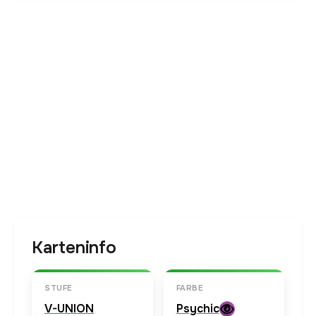
Karteninfo
STUFE
FARBE
V-UNION
Psychic