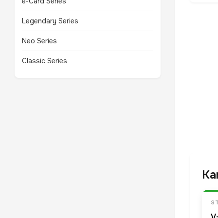
e-Card Series
Legendary Series
Neo Series
Classic Series
Ka
S
V