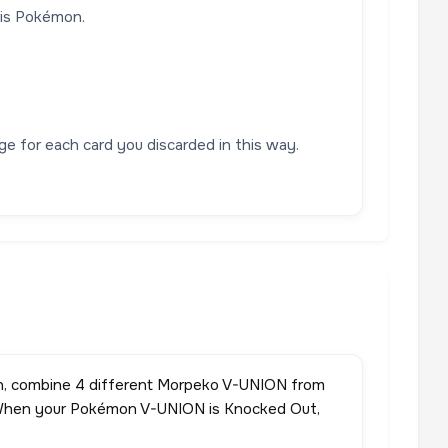
his Pokémon.
e for each card you discarded in this way.
n, combine 4 different Morpeko V-UNION from
e: When your Pokémon V-UNION is Knocked Out,