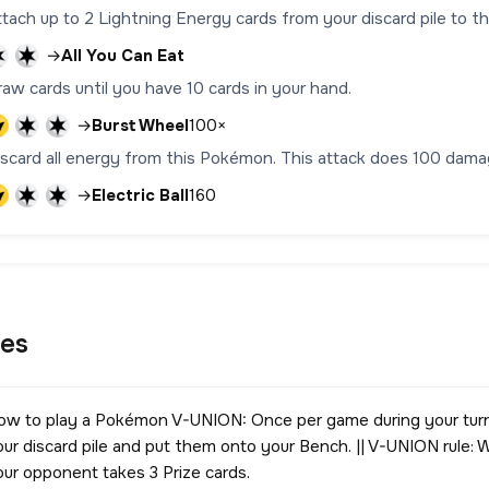
ttach up to 2 Lightning Energy cards from your discard pile to t
→
All You Can Eat
aw cards until you have 10 cards in your hand.
→
Burst Wheel
100×
iscard all energy from this Pokémon. This attack does 100 damag
→
Electric Ball
160
les
ow to play a Pokémon V-UNION: Once per game during your tur
our discard pile and put them onto your Bench. || V-UNION rul
our opponent takes 3 Prize cards.