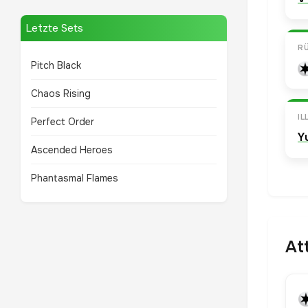
Letzte Sets
R
Pitch Black
Chaos Rising
I
Perfect Order
Y
Ascended Heroes
Phantasmal Flames
At