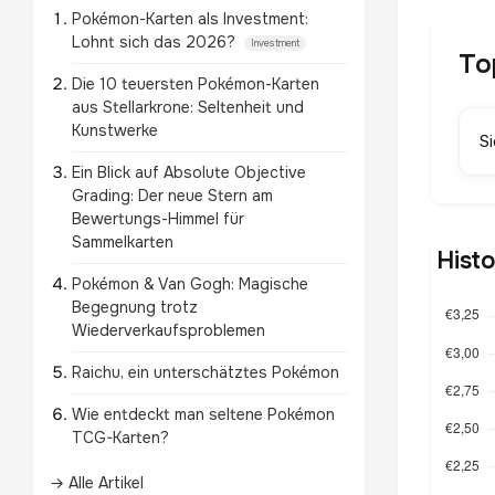
Pokémon-Karten als Investment:
Lohnt sich das 2026?
Investment
To
Die 10 teuersten Pokémon-Karten
aus Stellarkrone: Seltenheit und
Kunstwerke
S
Ein Blick auf Absolute Objective
Grading: Der neue Stern am
Bewertungs-Himmel für
Sammelkarten
Hist
Pokémon & Van Gogh: Magische
Begegnung trotz
Wiederverkaufsproblemen
Raichu, ein unterschätztes Pokémon
Wie entdeckt man seltene Pokémon
TCG-Karten?
→ Alle Artikel