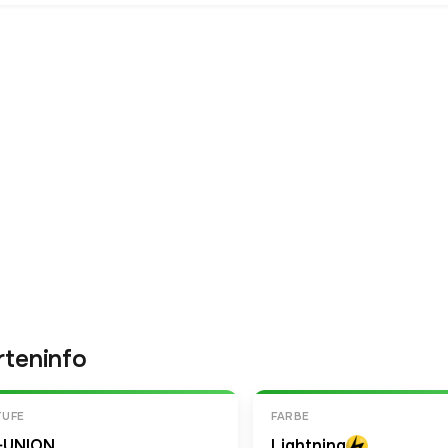
rteninfo
TUFE
FARBE
-UNION
Lightning