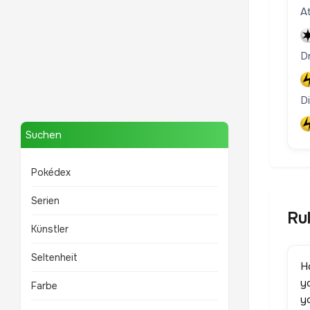
A
Dr
Mewtwo
D
TOP 10 POKÉMON
Suchen
Pokédex
Serien
Ru
Künstler
Seltenheit
H
y
Farbe
y