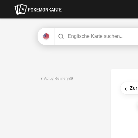
Neuestes Set
Pitch Black
▼ Ad by Refinery89
Zur
←