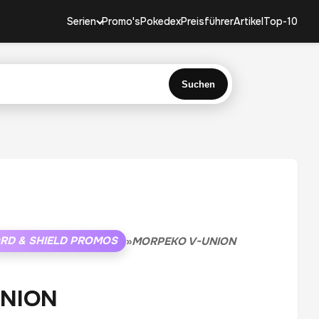
Serien
Promo's
Pokedex
Preisführer
Artikel
Top-10
Suchen
RD & SHIELD PROMOS
»
MORPEKO V-UNION
UNION