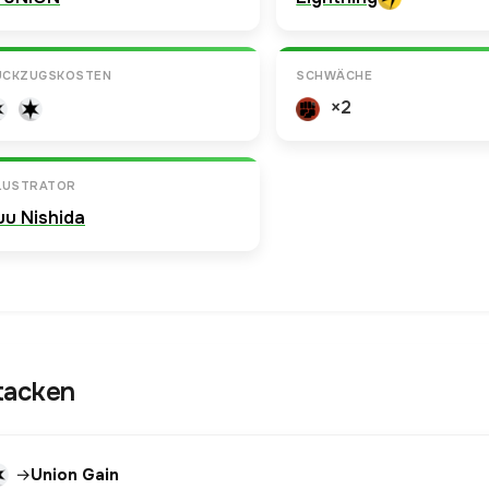
ÜCKZUGSKOSTEN
SCHWÄCHE
×2
LLUSTRATOR
uu Nishida
tacken
→
Union Gain