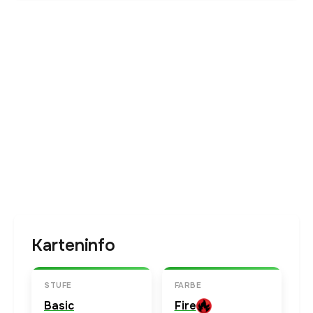
Karteninfo
STUFE
FARBE
Basic
Fire