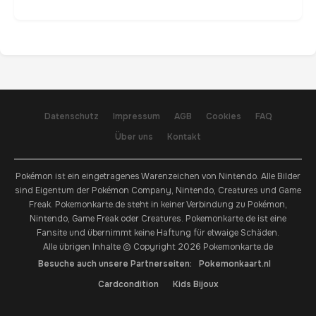
Datenschutz
Impressum
AGB
Cookies
FAQ
Über uns
Kontakt
Pokémon ist ein eingetragenes Warenzeichen von Nintendo. Alle Bilder
sind Eigentum der Pokémon Company, Nintendo, Creatures und Game
Freak. Pokemonkarte.de steht in keiner Verbindung zu Pokémon,
Nintendo, Game Freak oder Creatures. Pokemonkarte.de ist eine
Fansite und übernimmt keine Haftung für etwaige Schäden.
Alle übrigen Inhalte © Copyright 2026 Pokemonkarte.de
Besuche auch unsere Partnerseiten:
Pokemonkaart.nl
Cardcondition
Kids Bijoux