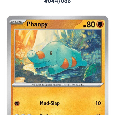
#044/086
Aktueller Marktpreis
€0,09
Normal
€0,24
Reverse Holo
Preise werden täglich aktualisiert.