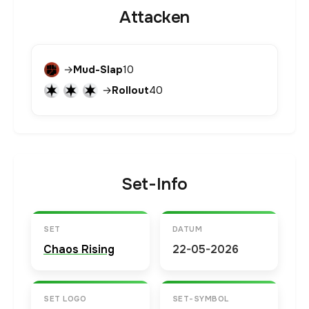
Attacken
→
Mud-Slap
10
→
Rollout
40
Set-Info
SET
DATUM
Chaos Rising
22-05-2026
SET LOGO
SET-SYMBOL