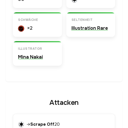
SCHWÄCHE
SELTENHEIT
×2
Illustration Rare
ILLUSTRATOR
Mina Nakai
Attacken
→
Scrape Off
20