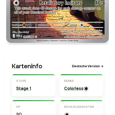
Karteninfo
Deutsche Version →
STUFE
FARBE
Stage 1
Colorless
HP
RÜCKZUGSKOSTEN
90