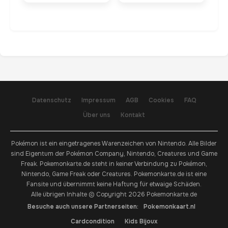
Datenschutz
Impressum
AGB
Cookies
FAQ
Über uns
Kontakt
Pokémon ist ein eingetragenes Warenzeichen von Nintendo. Alle Bilder
sind Eigentum der Pokémon Company, Nintendo, Creatures und Game
Freak. Pokemonkarte.de steht in keiner Verbindung zu Pokémon,
Nintendo, Game Freak oder Creatures. Pokemonkarte.de ist eine
Fansite und übernimmt keine Haftung für etwaige Schäden.
Alle übrigen Inhalte © Copyright 2026 Pokemonkarte.de
Besuche auch unsere Partnerseiten:
Pokemonkaart.nl
Cardcondition
Kids Bijoux