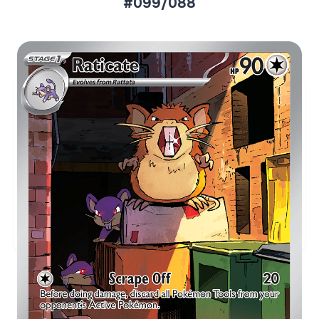
#099/088
Aktueller Marktpreis
€2,63
Holofoil
Preise werden täglich aktualisiert.