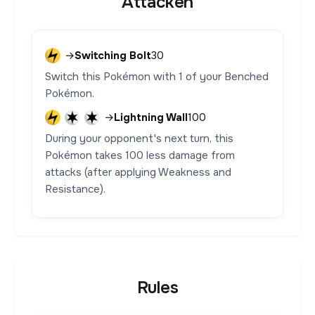
Attacken
→
Switching Bolt
30
Switch this Pokémon with 1 of your Benched
Pokémon.
→
Lightning Wall
100
During your opponent's next turn, this
Pokémon takes 100 less damage from
attacks (after applying Weakness and
Resistance).
Rules