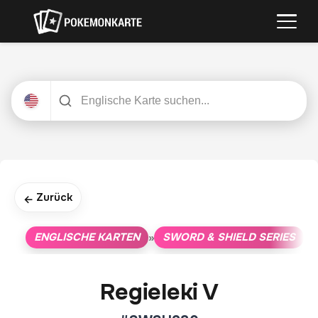
Zurück
←
ENGLISCHE KARTEN
SWORD & SHIELD SERIES
»
»
Regieleki V