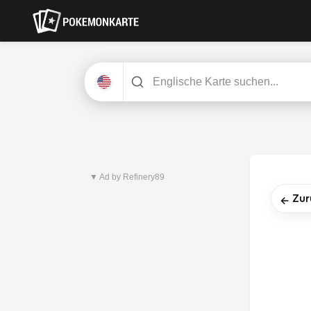
Neuestes Set
Pitch Black
▼ Ad by Refinery89
Zur
←