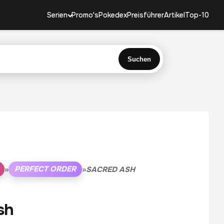
Serien
Promo's
Pokedex
Preisführer
Artikel
Top-10
Suchen
PERFECT ORDER
»
»
SACRED ASH
sh