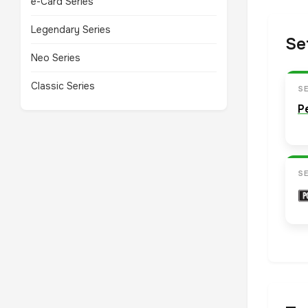
e-Card Series
Legendary Series
Se
Neo Series
Classic Series
S
P
S