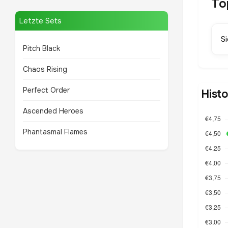
To
Letzte Sets
S
Pitch Black
Chaos Rising
Perfect Order
Hist
Ascended Heroes
Phantasmal Flames