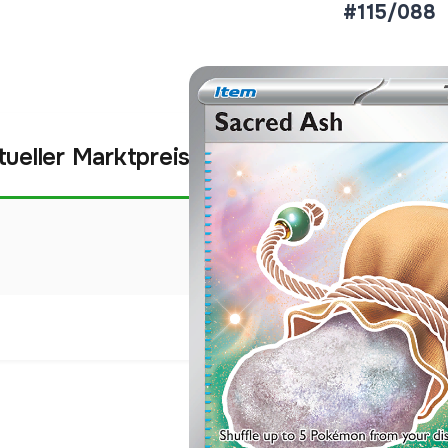
#115/088
tueller Marktpreis
€1,78
Holofoil
Preise werden täglich aktua