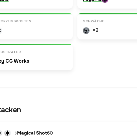
ÜCKZUGSKOSTEN
SCHWÄCHE
×2
LLUSTRATOR
ky CG Works
tacken
→
Magical Shot
60