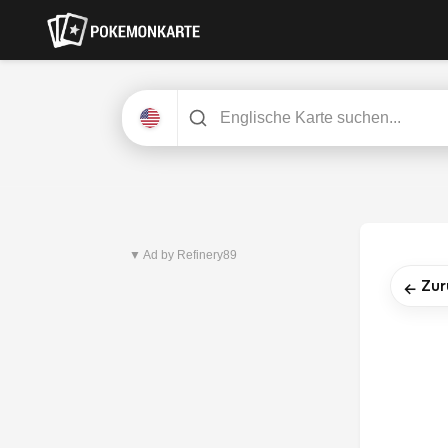
Neuestes Set
Pitch Black
▼ Ad by Refinery89
Zur
←