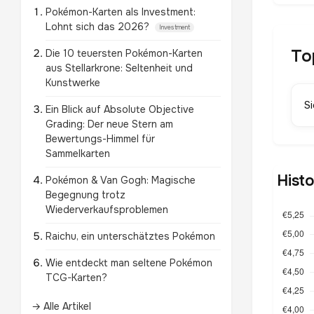
Pokémon-Karten als Investment:
Lohnt sich das 2026?
Investment
To
Die 10 teuersten Pokémon-Karten
aus Stellarkrone: Seltenheit und
Kunstwerke
S
Ein Blick auf Absolute Objective
Grading: Der neue Stern am
Bewertungs-Himmel für
Sammelkarten
Hist
Pokémon & Van Gogh: Magische
Begegnung trotz
Wiederverkaufsproblemen
Raichu, ein unterschätztes Pokémon
Wie entdeckt man seltene Pokémon
TCG-Karten?
→ Alle Artikel