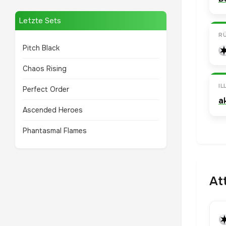
Letzte Sets
R
Pitch Black
Chaos Rising
I
Perfect Order
a
Ascended Heroes
Phantasmal Flames
At