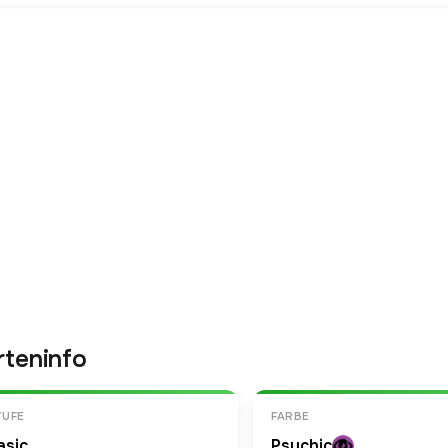
rteninfo
TUFE
FARBE
asic
Psychic