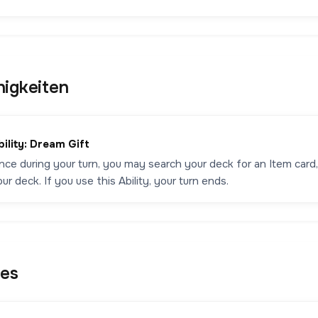
higkeiten
bility: Dream Gift
ce during your turn, you may search your deck for an Item card, r
ur deck. If you use this Ability, your turn ends.
les