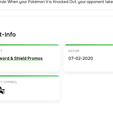
 rule: When your Pokémon V is Knocked Out, your opponent takes
t-Info
ET
DATUM
word & Shield Promos
07-02-2020
ET-SYMBOL