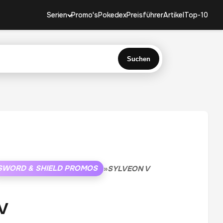
Serien
Promo's
Pokedex
Preisführer
Artikel
Top-10
Suchen
SWORD & SHIELD PROMOS
»
SYLVEON V
V