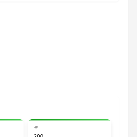
HP
200