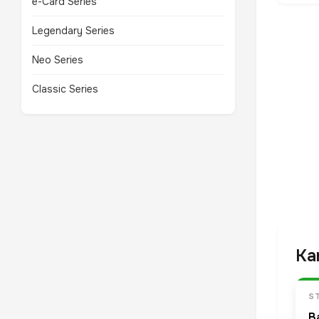
e-Card Series
Legendary Series
Neo Series
Classic Series
Ka
S
B