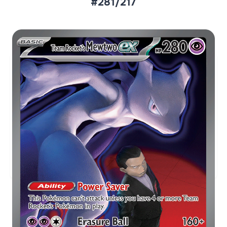
#281/217
Aktueller Marktpreis
€384,33
Holofoil
Preise werden täglich aktualisiert.