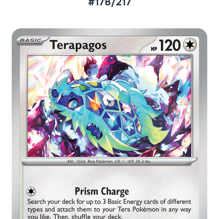
#178/217
Aktueller Marktpreis
€0,16
Holofoil
Preise werden täglich aktualisiert.