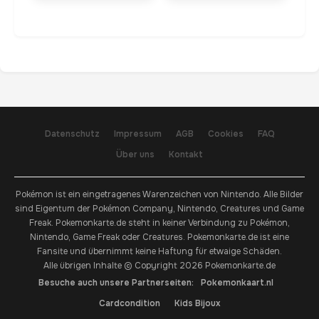
Datenschutz
Impressum
AGB
Cookies
FAQ
Über uns
Kontakt
Pokémon ist ein eingetragenes Warenzeichen von Nintendo. Alle Bilder
sind Eigentum der Pokémon Company, Nintendo, Creatures und Game
Freak. Pokemonkarte.de steht in keiner Verbindung zu Pokémon,
Nintendo, Game Freak oder Creatures. Pokemonkarte.de ist eine
Fansite und übernimmt keine Haftung für etwaige Schäden.
Alle übrigen Inhalte © Copyright 2026 Pokemonkarte.de
Besuche auch unsere Partnerseiten:
Pokemonkaart.nl
Cardcondition
Kids Bijoux