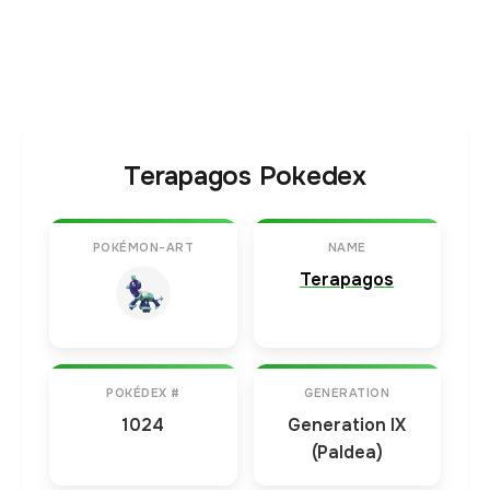
Terapagos Pokedex
POKÉMON-ART
NAME
Terapagos
POKÉDEX #
GENERATION
1024
Generation IX
(Paldea)