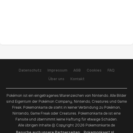
Datenschutz
Impressum
AGB
Cookies
FAQ
Über uns
Kontakt
Pokémon ist ein eingetragenes Warenzeichen von Nintendo. Alle Bilder
sind Eigentum der Pokémon Company, Nintendo, Creatures und Game
Freak. Pokemonkarte.de steht in keiner Verbindung zu Pokémon,
Nintendo, Game Freak oder Creatures. Pokemonkarte.de ist eine
Fansite und übernimmt keine Haftung für etwaige Schäden.
Alle übrigen Inhalte © Copyright 2026 Pokemonkarte.de
Besuche auch unsere Partnerseiten:
Pokemonkaart.nl