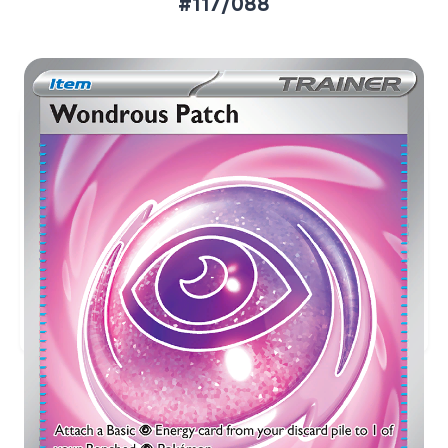
#117/088
Aktueller Marktpreis
€2,42
Holofoil
Preise werden täglich aktualisiert.