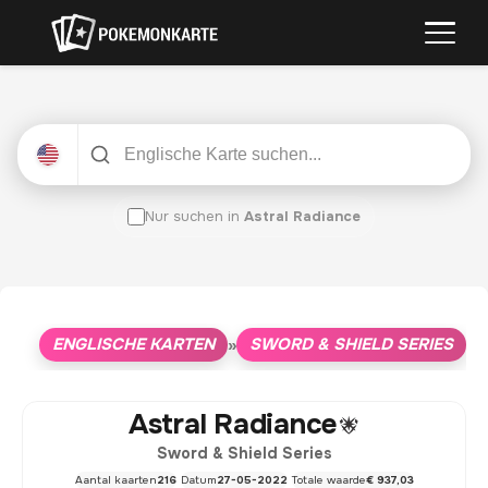
Nur suchen in
Astral Radiance
ENGLISCHE KARTEN
SWORD & SHIELD SERIES
»
»
A
Astral Radiance
Sword & Shield Series
Aantal kaarten
216
Datum
27-05-2022
Totale waarde
€ 937,03