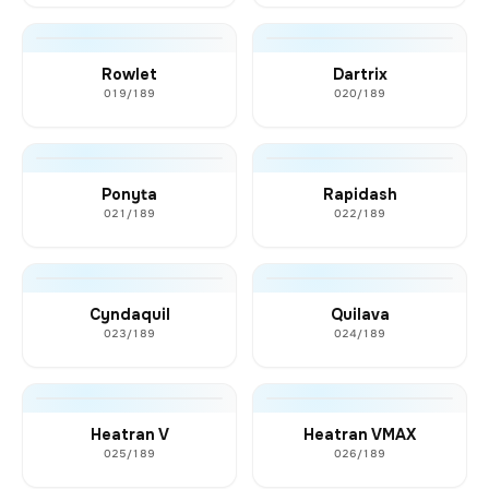
Rowlet
Dartrix
019/189
020/189
Ponyta
Rapidash
021/189
022/189
Cyndaquil
Quilava
023/189
024/189
Heatran V
Heatran VMAX
025/189
026/189