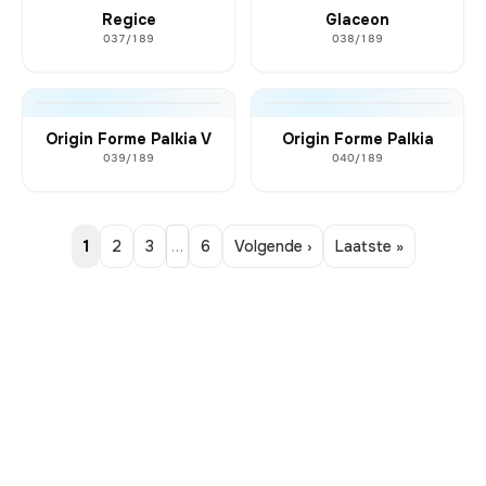
Regice
Glaceon
037/189
038/189
Origin Forme Palkia V
Origin Forme Palkia
039/189
040/189
1
2
3
…
6
Volgende ›
Laatste »