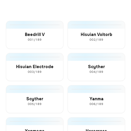
Beedrill V
Hisuian Voltorb
001/189
002/189
Hisuian Electrode
Scyther
003/189
004/189
Scyther
Yanma
005/189
006/189
Yanmega
Heracross