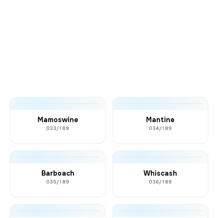
Mamoswine
Mantine
033/189
034/189
Barboach
Whiscash
035/189
036/189