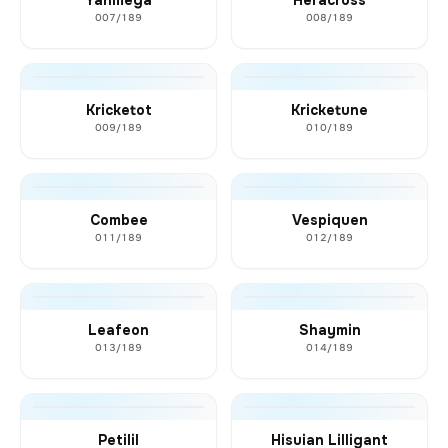
007/189
008/189
Kricketot
Kricketune
009/189
010/189
Combee
Vespiquen
011/189
012/189
Leafeon
Shaymin
013/189
014/189
Petilil
Hisuian Lilligant