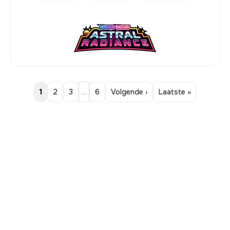
1
2
3
…
6
Volgende ›
Laatste »