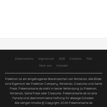
Datenschutz
Impressum
AGB
Cookies
FAQ
Über uns
Kontakt
Pokémon ist ein eingetragenes Warenzeichen von Nintendo. Alle Bilder
sind Eigentum der Pokémon Company, Nintendo, Creatures und Game
Freak. Pokemonkarte.de steht in keiner Verbindung zu Pokémon,
Nintendo, Game Freak oder Creatures. Pokemonkarte.de ist eine
Fansite und übernimmt keine Haftung für etwaige Schäden.
Alle übrigen Inhalte © Copyright 2026 Pokemonkarte.de