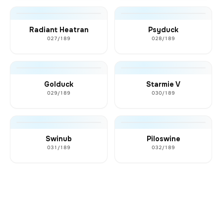
Radiant Heatran
Psyduck
027/189
028/189
Golduck
Starmie V
029/189
030/189
Swinub
Piloswine
031/189
032/189