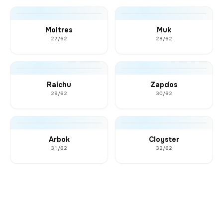
Moltres
Muk
27/62
28/62
Raichu
Zapdos
29/62
30/62
Arbok
Cloyster
31/62
32/62