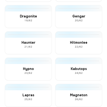
Dragonite
Gengar
19/62
20/62
Haunter
Hitmonlee
21/62
22/62
Hypno
Kabutops
23/62
24/62
Lapras
Magneton
25/62
26/62