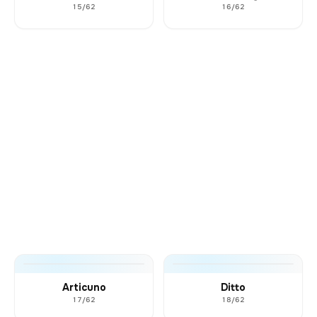
15/62
16/62
Articuno
Ditto
17/62
18/62