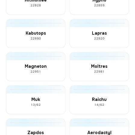
22828
22859
Kabutops
Lapras
22890
22920
Magneton
Moltres
22951
22981
Muk
Raichu
13/62
14/62
Zapdos
Aerodactyl