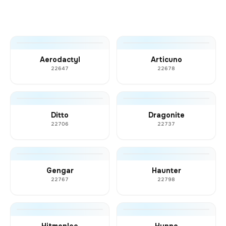
Aerodactyl
Articuno
22647
22678
Ditto
Dragonite
22706
22737
Gengar
Haunter
22767
22798
Hitmonlee
Hypno