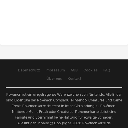
Datenschutz
Impressum
AGB
Cookies
FAQ
Über uns
Kontakt
Pokémon ist ein eingetragenes Warenzeichen von Nintendo. Alle Bilder
sind Eigentum der Pokémon Company, Nintendo, Creatures und Game
Freak. Pokemonkarte.de steht in keiner Verbindung zu Pokémon,
Nintendo, Game Freak oder Creatures. Pokemonkarte.de ist eine
Fansite und übernimmt keine Haftung für etwaige Schäden.
Alle übrigen Inhalte © Copyright 2026 Pokemonkarte.de