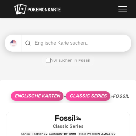
Nur suchen in
Fossil
ENGLISCHE KARTEN
CLASSIC SERIES
»
»
FOSSIL
Fossil
Classic Series
Aantal kaarten
62
Datum
10-10-1999
Totale waarde
€ 3.264,50