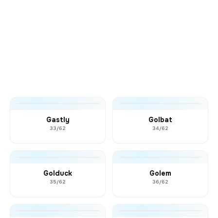
Gastly
Golbat
33/62
34/62
Golduck
Golem
35/62
36/62