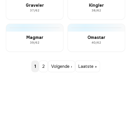
Graveler
Kingler
37/62
38/62
Magmar
Omastar
39/62
40/62
1
2
Volgende ›
Laatste »