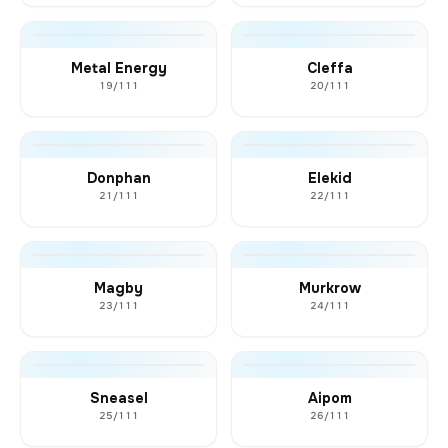
Metal Energy
Cleffa
19/111
20/111
Donphan
Elekid
21/111
22/111
Magby
Murkrow
23/111
24/111
Sneasel
Aipom
25/111
26/111