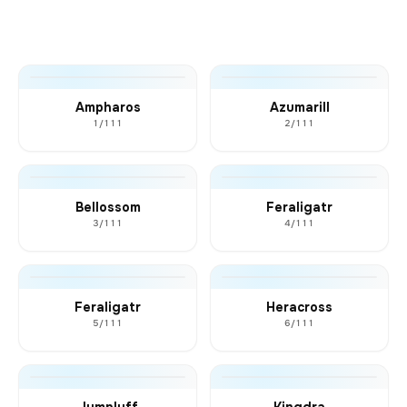
Ampharos
Azumarill
1/111
2/111
Bellossom
Feraligatr
3/111
4/111
Feraligatr
Heracross
5/111
6/111
Jumpluff
Kingdra