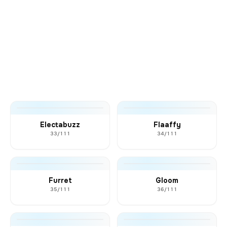
Electabuzz
Flaaffy
33/111
34/111
Furret
Gloom
35/111
36/111