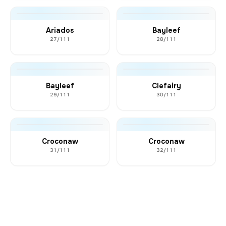
Ariados
Bayleef
27/111
28/111
Bayleef
Clefairy
29/111
30/111
Croconaw
Croconaw
31/111
32/111