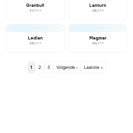
Granbull
Lanturn
37/111
38/111
Ledian
Magmar
39/111
40/111
1
2
3
Volgende ›
Laatste »