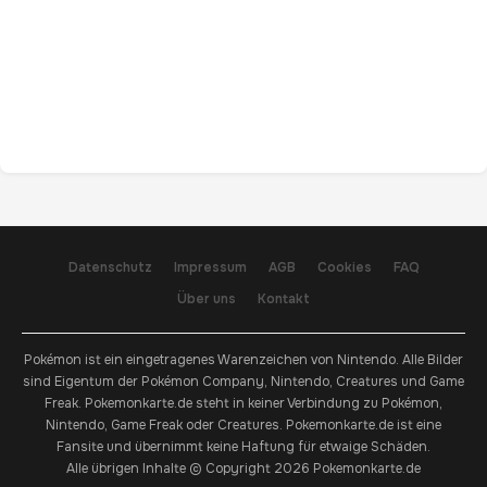
Datenschutz
Impressum
AGB
Cookies
FAQ
Über uns
Kontakt
Pokémon ist ein eingetragenes Warenzeichen von Nintendo. Alle Bilder
sind Eigentum der Pokémon Company, Nintendo, Creatures und Game
Freak. Pokemonkarte.de steht in keiner Verbindung zu Pokémon,
Nintendo, Game Freak oder Creatures. Pokemonkarte.de ist eine
Fansite und übernimmt keine Haftung für etwaige Schäden.
Alle übrigen Inhalte © Copyright 2026 Pokemonkarte.de