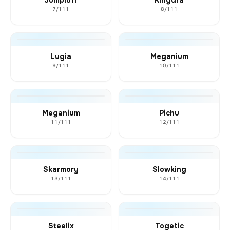
7/111
8/111
Lugia
Meganium
9/111
10/111
Meganium
Pichu
11/111
12/111
Skarmory
Slowking
13/111
14/111
Steelix
Togetic