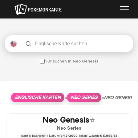
Nur suchen in
Neo Genesis
ENGLISCHE KARTEN
NEO SERIES
»
»
NEO GENESIS
Neo Genesis
Neo Series
Aantal kaarten
111
Datum
16-12-2000
Totale waarde
€ 5.086,93