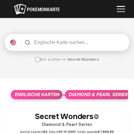
Nur suchen in
Secret Wonders
ENGLISCHE KARTEN
DIAMOND & PEARL SERIES
»
»
Secret Wonders
Diamond & Pearl Series
Aantal kaarten
132
Datum
07-11-2007
Totale waarde
€ 1.996,85