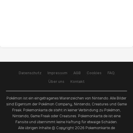
Datenschutz
Impressum
AGB
Cookies
FAQ
Über uns
Kontakt
Pokémon ist ein eingetragenes Warenzeichen von Nintendo. Alle Bilder
sind Eigentum der Pokémon Company, Nintendo, Creatures und Game
Freak. Pokemonkarte.de steht in keiner Verbindung zu Pokémon,
Nintendo, Game Freak oder Creatures. Pokemonkarte.de ist eine
Fansite und übernimmt keine Haftung für etwaige Schäden.
Alle übrigen Inhalte © Copyright 2026 Pokemonkarte.de