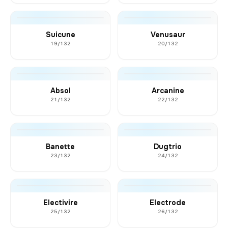
Suicune
Venusaur
19/132
20/132
Absol
Arcanine
21/132
22/132
Banette
Dugtrio
23/132
24/132
Electivire
Electrode
25/132
26/132