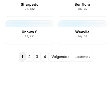
Sharpedo
Sunflora
37/132
38/132
Unown S
Weavile
39/132
40/132
1
2
3
4
Volgende ›
Laatste »