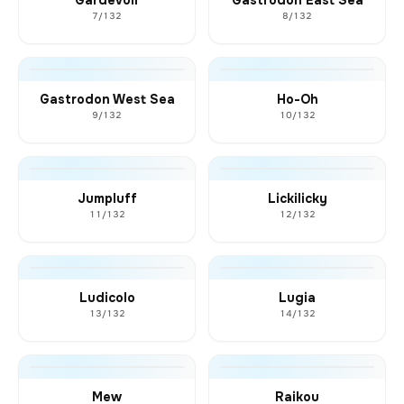
7/132
8/132
Gastrodon West Sea
Ho-Oh
9/132
10/132
Jumpluff
Lickilicky
11/132
12/132
Ludicolo
Lugia
13/132
14/132
Mew
Raikou