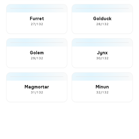
Furret
Golduck
27/132
28/132
Golem
Jynx
29/132
30/132
Magmortar
Minun
31/132
32/132