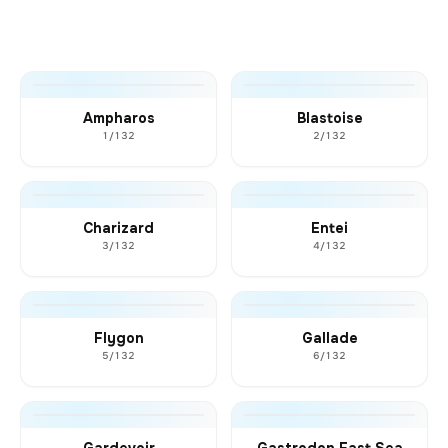
Ampharos
Blastoise
1/132
2/132
Charizard
Entei
3/132
4/132
Flygon
Gallade
5/132
6/132
Gardevoir
Gastrodon East Sea