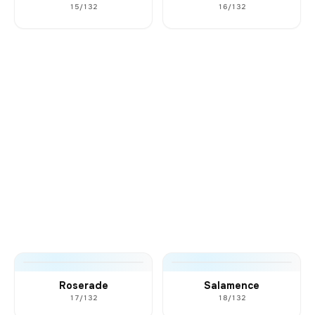
15/132
16/132
Roserade
Salamence
17/132
18/132