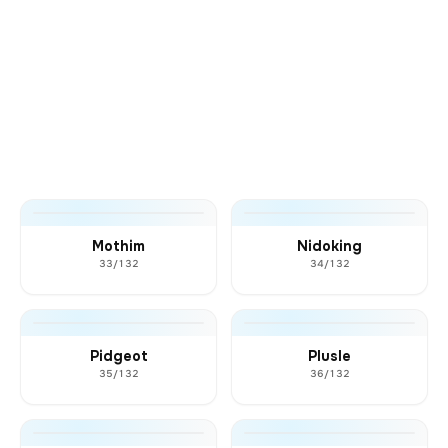
Mothim
Nidoking
33/132
34/132
Pidgeot
Plusle
35/132
36/132